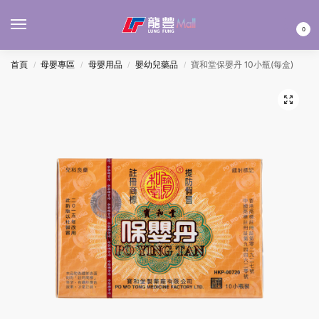
MENU
0
首頁
母嬰專區
母嬰用品
嬰幼兒藥品
寶和堂保嬰丹 10小瓶(每盒)
/
/
/
/