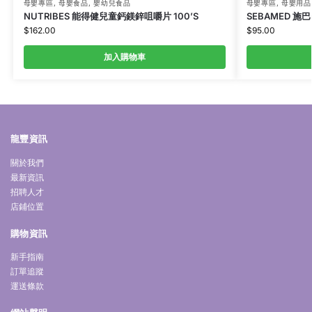
母嬰專區
,
母嬰食品
,
嬰幼兒食品
母嬰專區
,
母嬰用品
NUTRIBES 能得健兒童鈣鎂鋅咀嚼片 100’S
SEBAMED 施巴
$
162.00
$
95.00
加入購物車
龍豐資訊
關於我們
最新資訊
招聘人才
店鋪位置
購物資訊
新手指南
訂單追蹤
運送條款