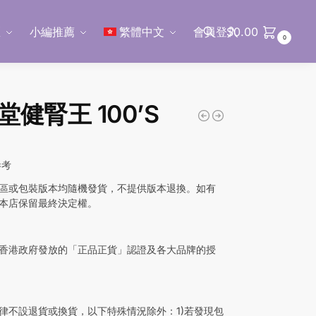
區
小編推薦
繁體中文
會員登入
$
0.00
0
搜尋
堂健腎王 100’S
參考
區或包裝版本均隨機發貨，不提供版本退換。如有
本店保留最終決定權。
香港政府發放的「正品正貨」認證及各大品牌的授
律不設退貨或換貨，以下特殊情況除外：1)若發現包