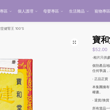
專區
個人護理
母嬰專區
生活雜品
寵物專
堂健腎王 100’S
寶和
$
52.00
‧相片只供
個別產品地
任何爭議，
‧ 正品正貨
本集團擁有
權書。
‧ 退貨/換貨
所有貨品一