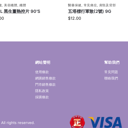
健
,
美容纖體
,
纖體
醫藥保健
,
常見痛症
,
肩頸及背部
CL 黑生薑熱控片 90’S
五塔標行軍散(2號) 9G
00
$
12.00
網站聲明
幫助我們
使用條款
常見問題
網購銷售條款
聯絡我們
門市銷售條款
隱私政策
採購條款
ll rights reserved.