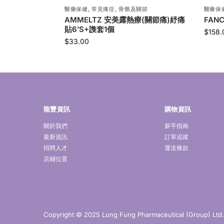
醫藥保健
,
常見痛症
,
骨骼及關節
醫藥保
AMMELTZ 安美露熱療(關節痛)紓痛
FAN
貼6’S+謢套1個
$
158.
$
33.00
龍豐資訊
購物資訊
關於我們
新手指南
最新資訊
訂單追蹤
招聘人才
運送條款
店鋪位置
Copyright © 2025 Lung Fung Pharmaceutical (Group) Ltd. A