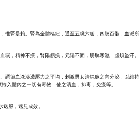
弱，惟腎是賴。腎為全體樞紐，通至五臟六腑，四肢百骸，血派
虛血弱，精神不振，腎陽虧損，元陽不固，膀胱寒濕，虛煩盜汗
能。調節血液滲透壓力之平均，刺激男女清純腺之內分泌，以維
壞輸入體內之一切有毒物，使之清血，排毒，免疫等。
水送服，速見成效。