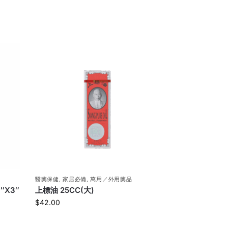
醫藥保健
,
家居必備
,
萬用／外用藥品
″X3″
上標油 25CC(大)
$
42.00