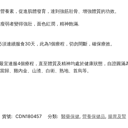
收營養素，促進肌體發育，達到強筋壯骨、增強體質的功效。
瘦弱者變得強壯，面色紅潤，精神飽滿.
必須連續服食30天，此為1個療程，切勿間斷，確保療效。
品最宜連服4個療程，直至體質及精神均處於健康狀態，自證圓滿
芽、當歸、雞內金、山渣、白術、熟地、首烏等。
貨號:
CDN180457
分類:
醫藥保健
,
營養保健品
,
腸胃及腎