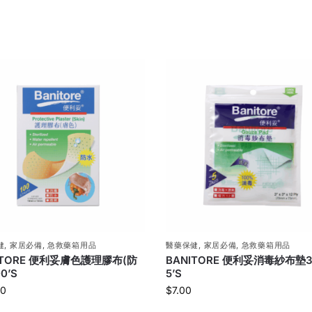
健
,
家居必備
,
急救藥箱用品
醫藥保健
,
家居必備
,
急救藥箱用品
ITORE 便利妥膚色護理膠布(防
BANITORE 便利妥消毒紗布墊3
00’S
5’S
00
$
7.00