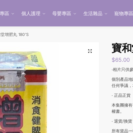
專區
個人護理
母嬰專區
生活雜品
寵物專
堂增肥丸 180’S
寶和
$
65.00
‧相片只供
個別產品地
任何爭議，
‧ 正品正貨
本集團擁有
權書。
‧ 退貨/換貨
所有貨品一