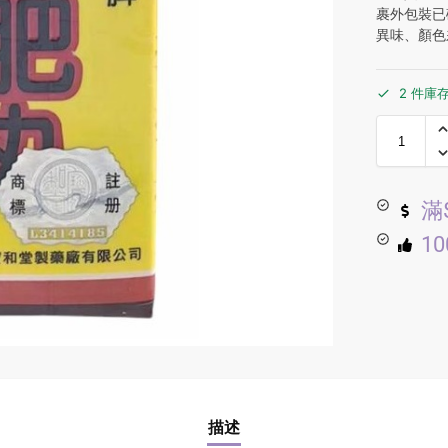
裹外包裝已
異味、顏色
2 件庫
滿
1
描述