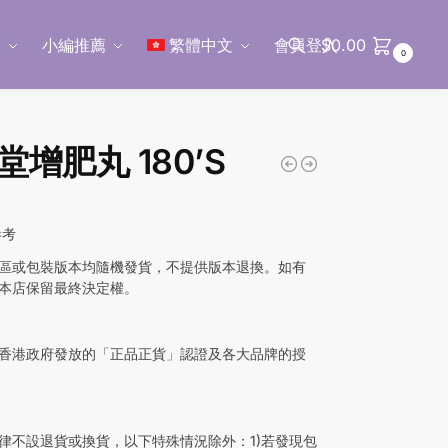
區
小編推薦
繁體中文
會員登入
$
0.00
0
搜尋
堂增肥丸 180’S
參考
區或包裝版本均隨機發貨，不提供版本退換。如有
本店保留最終決定權。
香港政府發放的「正品正貨」認證及各大品牌的授
律不設退貨或換貨，以下特殊情況除外：1)若發現包