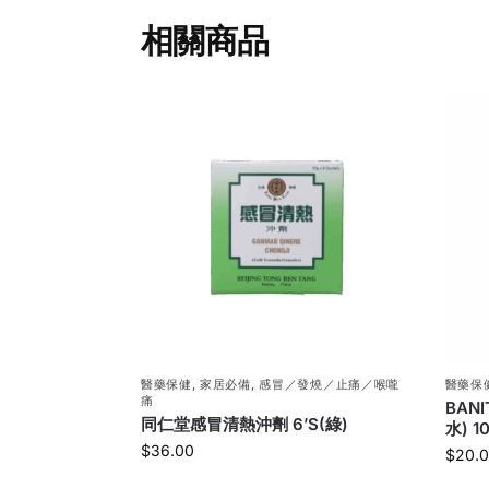
相關商品
醫藥保健
,
家居必備
,
感冒／發燒／止痛／喉嚨
醫藥保
痛
BAN
同仁堂感冒清熱沖劑 6’S(綠)
水) 1
$
36.00
$
20.