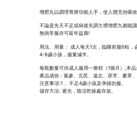
增肥丸以調理胃脾功能人手，使人體充份吸
不論是先天不足或病後失調欠禮增肥九都能讓
無病常服亦可延年益壽!
用法、用量： 成人每天1次，臨睡前服6粒，
4-8歲小孩，服量減半。
每瓶數量可供成人服用一療程（1個月）,本
產品成份 : 黨參、北芪、遠志、茯芩、麥
注意事項:1 、不足4歲小孩及孕婦勿服。
儲存方法: 避光，陰涼乾燥處存放。