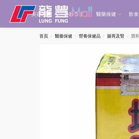
Search
美容護膚
美妝香水
醫藥保健
飲食
首頁
醫藥保健
營養保健品
腸胃及腎
寶和
/
/
/
/