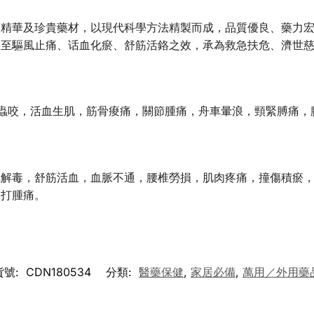
物精華及珍貴藥材，以現代科學方法精製而成，品質優良、藥力
達至驅風止痛、话血化瘀、舒筋活鉻之效，承為救急扶危、濟世
叮蟲咬，活血生肌，筋骨痠痛，關節腫痛，舟車暈浪，頸緊膊痛
風解毒，舒筋活血，血脈不通，腰椎勞損，肌肉疼痛，撞傷積瘀
跌打腫痛。
貨號:
CDN180534
分類:
醫藥保健
,
家居必備
,
萬用／外用藥