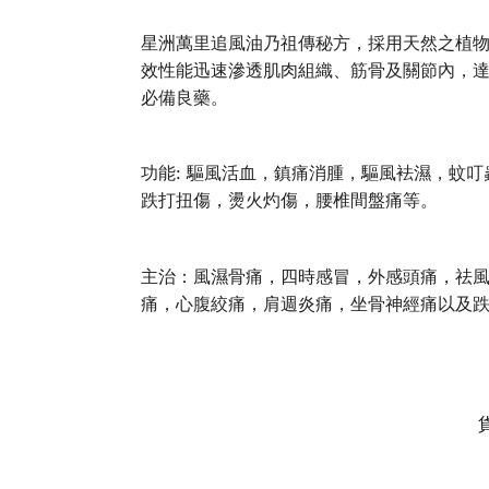
星洲萬里追風油乃祖傳秘方，採用天然之植
效性能迅速滲透肌肉組織、筋骨及關節內，
必備良藥。
功能: 驅風活血，鎮痛消腫，驅風袪濕，蚊
跌打扭傷，燙火灼傷，腰椎間盤痛等。
主治：風濕骨痛，四時感冒，外感頭痛，祛
痛，心腹絞痛，肩週炎痛，坐骨神經痛以及