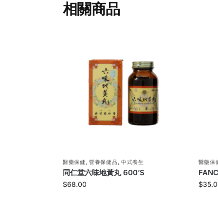
相關商品
醫藥保健
,
營養保健品
,
中式養生
醫藥保
同仁堂六味地黃丸 600’S
FAN
$
68.00
$
35.0