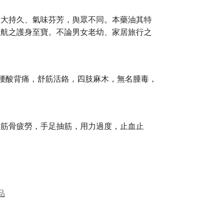
宏大持久、氣味芬芳，舆眾不同。本藥油其特
慈航之護身至寶。不論男女老幼、家居旅行之
，腰酸背痛，舒筋活鉻，四肢麻木，無名腫毒，
，筋骨疲勞，手足抽筋，用力過度，止血止
品