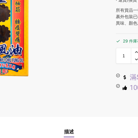
所有貨品一
裹外包裝已
異味、顏色
29 件
滿
1
描述