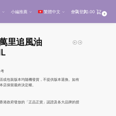
區
小編推薦
繁體中文
會員登入
$
0.00
0
搜尋
萬里追風油
L
參考
區或包裝版本均隨機發貨，不提供版本退換。如有
本店保留最終決定權。
香港政府發放的「正品正貨」認證及各大品牌的授