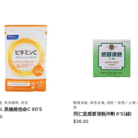
健
,
美容纖體
,
美容
醫藥保健
,
家居必備
,
感冒／發燒／止痛
痛
CL 美健維他命C 90’S
同仁堂感冒清熱沖劑 6’S(綠)
0
$
36.00