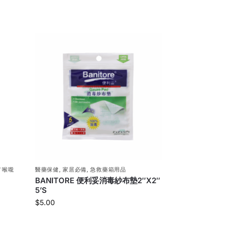
／喉嚨
醫藥保健
,
家居必備
,
急救藥箱用品
BANITORE 便利妥消毒紗布墊2″X2″
5’S
$
5.00