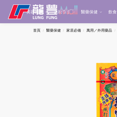
Search
美容護膚
美妝香水
醫藥保健
飲食
首頁
醫藥保健
家居必備
萬用／外用藥品
/
/
/
/