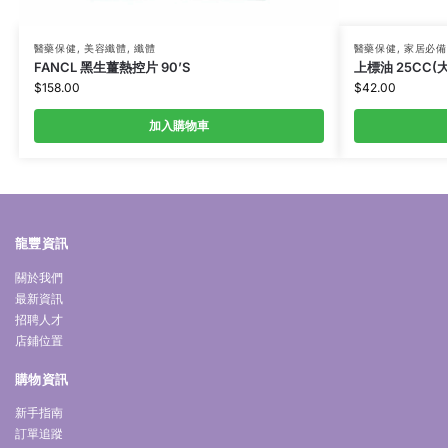
醫藥保健
,
美容纖體
,
纖體
醫藥保健
,
家居必備
FANCL 黑生薑熱控片 90’S
上標油 25CC(大
$
158.00
$
42.00
加入購物車
龍豐資訊
關於我們
最新資訊
招聘人才
店鋪位置
購物資訊
新手指南
訂單追蹤