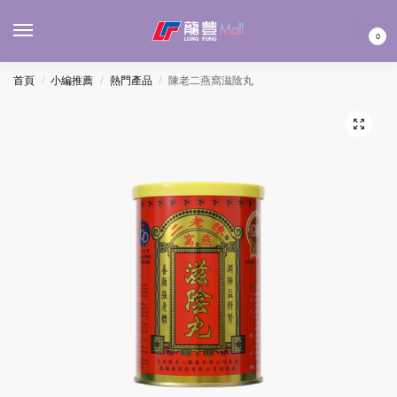
MENU
0
首頁
小編推薦
熱門產品
陳老二燕窩滋陰丸
/
/
/