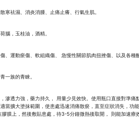
、散寒祛濕、消炎消腫、止痛止癢、行氣生肌。
薄荷腦，玉桂油，酒精。
傷、運動瘀傷、軟組織傷、 急慢性關節肌肉扭挫傷、以及各種
年青一族的青睞。
，滲透力強，藥力持久， 用量少見效快。使用瓶口直接對準痛點
適當擴大塗抹範圍，使患處迅速消痛散瘀，直至症狀消失，功能
在膠膜上，然後敷貼患處，待3-5分鐘微熱後取開， 則能加速療