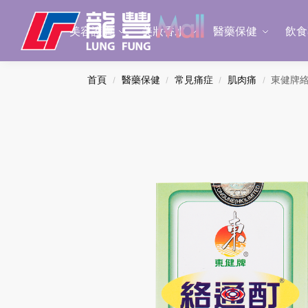
Search
美容護膚
美妝香水
醫藥保健
飲食
首頁
醫藥保健
常見痛症
肌肉痛
東健牌絡
/
/
/
/