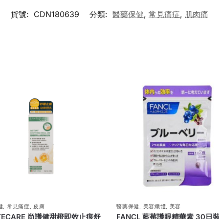
貨號:
CDN180639
分類:
醫藥保健
,
常見痛症
,
肌肉痛
健
,
常見痛症
,
皮膚
醫藥保健
,
美容纖體
,
美容
TECARE 尚護健甜橙即效止痕舒
FANCL 藍莓護眼精華素 30日