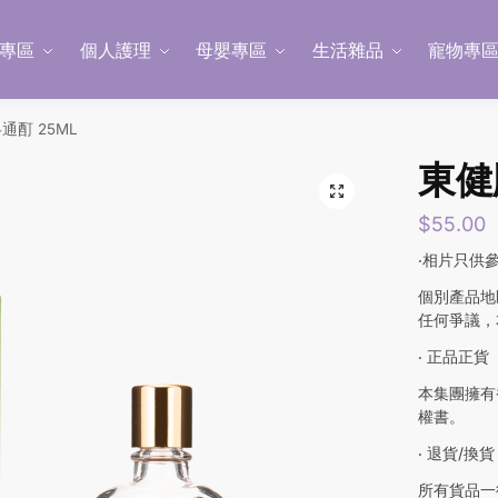
專區
個人護理
母嬰專區
生活雜品
寵物專
通酊 25ML
東健
$
55.00
‧相片只供
個別產品地
任何爭議，
‧ 正品正貨
本集團擁有
權書。
‧ 退貨/換貨
所有貨品一