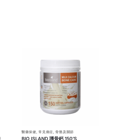
醫藥保健
,
常見痛症
,
骨骼及關節
裝
BIO ISLAND 護骨鈣 150’S