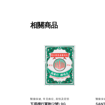
相關商品
醫藥保健
,
常見痛症
,
肩頸及背部
醫藥保
五塔標行軍散(2號) 9G
SAN