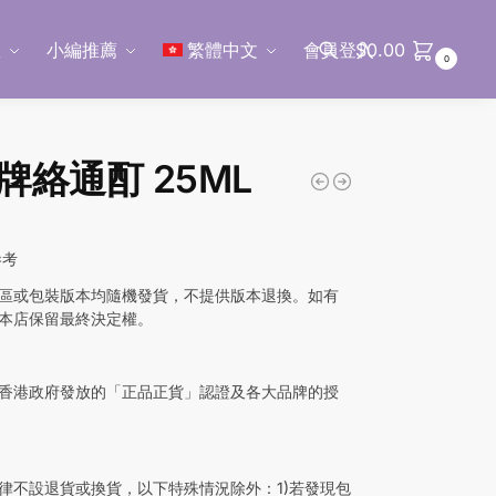
區
小編推薦
繁體中文
會員登入
$
0.00
0
搜尋
牌絡通酊 25ML
參考
區或包裝版本均隨機發貨，不提供版本退換。如有
本店保留最終決定權。
香港政府發放的「正品正貨」認證及各大品牌的授
律不設退貨或換貨，以下特殊情況除外：1)若發現包