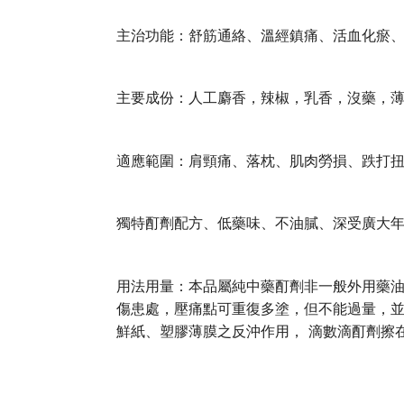
主治功能：舒筋通絡、溫經鎮痛、活血化瘀
主要成份：人工麝香，辣椒，乳香，沒藥，
適應範圍：肩頸痛、落枕、肌肉勞損、跌打扭
獨特酊劑配方、低藥味、不油膩、深受廣大
用法用量：本品屬純中藥酊劑非一般外用藥油
傷患處，壓痛點可重復多塗，但不能過量，並
鮮紙、塑膠薄膜之反沖作用， 滴數滴酊劑擦