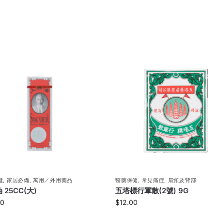
健
,
家居必備
,
萬用／外用藥品
醫藥保健
,
常見痛症
,
肩頸及背部
 25CC(大)
五塔標行軍散(2號) 9G
00
$
12.00