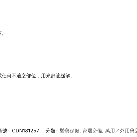
痛。
或任何不適之部位，用來舒適緩解。
貨號:
CDN181257
分類:
醫藥保健
,
家居必備
,
萬用／外用藥