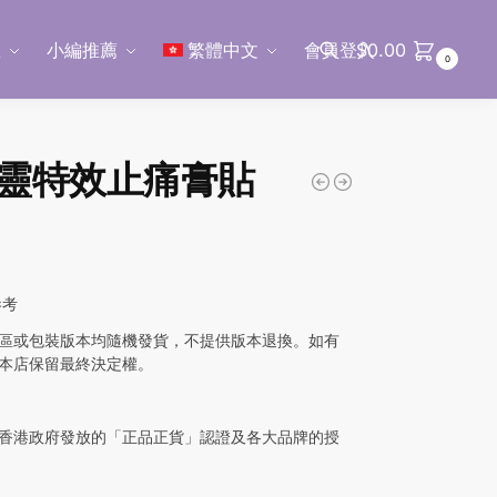
區
小編推薦
繁體中文
會員登入
$
0.00
0
搜尋
靈特效止痛膏貼
參考
區或包裝版本均隨機發貨，不提供版本退換。如有
本店保留最終決定權。
香港政府發放的「正品正貨」認證及各大品牌的授