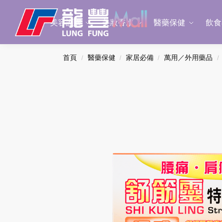
Search
美容護膚
美妝香水
醫藥保健
飲食
首頁
醫藥保健
家居必備
萬用／外用藥品
/
/
/
/