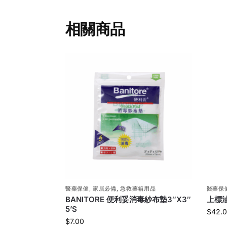
相關商品
醫藥保健
,
家居必備
,
急救藥箱用品
醫藥保
BANITORE 便利妥消毒紗布墊3″X3″
上標油
5’S
$
42.
$
7.00