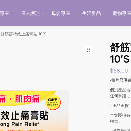
專區
個人護理
母嬰專區
生活雜品
寵物專
舒筋靈特效止痛膏貼 10’S
舒筋
10’S
$
68.00
‧相片只供
個別產品地
任何爭議，
‧ 正品正貨
本集團擁有
權書。
‧ 退貨/換貨