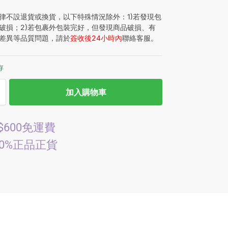
律不設退貨或換貨，以下特殊情況除外：1)若發現包
破損；2)若包裹外包裝完好，但發現商品破損、有
差異等品質問題，請於
簽收後24小時內
聯絡客服。
存
加入購物車
$600免運費
00%正品正貨