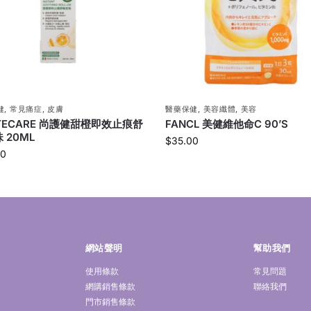
健
,
常見痛症
,
皮膚
醫藥保健
,
美容纖體
,
美容
TECARE 尚護健甜橙即效止痕舒
FANCL 美健維他命C 90’S
 20ML
$
35.00
00
網站聲明
幫助我們
使用條款
常見問題
網購銷售條款
聯絡我們
門市銷售條款