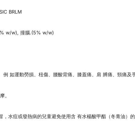
IC BRLM
 w/w), 撞腦.(5% w/w)
狀。例 如運動勞損、杻傷、腰酸背痛、膝蓋痛、肩 膊痛、頸痛及
按摩。
感冒，水痘或發熱病的兒童避免使用含 有水楊酸甲酯（冬青油）