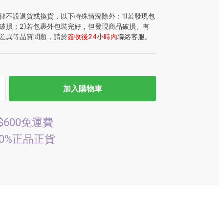
律不設退貨或換貨，以下特殊情況除外：1)若發現包
破損；2)若包裹外包裝完好，但發現商品破損、有
差異等品質問題，請於
簽收後24小時內
聯絡客服。
存
加入購物車
$600免運費
00%正品正貨