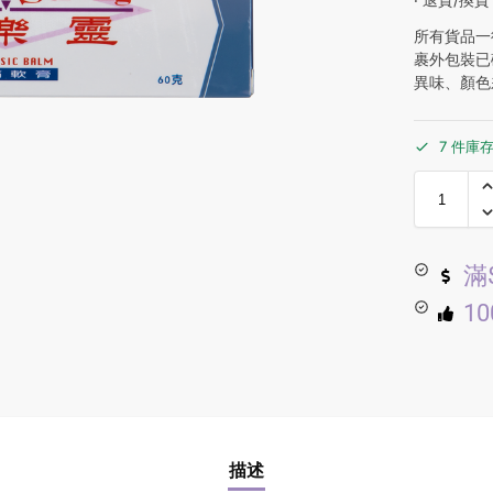
所有貨品一
裹外包裝已
異味、顏色
7 件庫
滿
1
描述