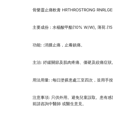
骨樂靈止痛軟膏 HRTHROSTRONG RNRLGES
主要成份 : 水楊酸甲酯(10% W/W), 薄荷.(15%
功能: :消腫止痛，止癢鎮痛。
主治: 紓緩關節及肌肉疼痛、僵硬及絞痛症
用法用量: :每曰塗搽患處三至四次，並用手
注意事項: 只供外用。避免兒童誤取。患有
前請咨詢中醫師 或醫生意見。