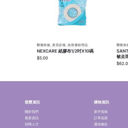
醫藥保健
,
家居必備
,
急救藥箱用品
醫藥保
NEXCARE 紙膠布1/2吋X10碼
SAN
敏走珠
$
5.00
$
62.
龍豐資訊
購物資訊
關於我們
新手指南
最新資訊
訂單追蹤
招聘人才
運送條款