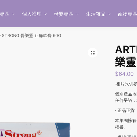
專區
個人護理
母嬰專區
生活雜品
寵物專
O STRONG 骨樂靈 止痛軟膏 60G
ART
樂靈
$
64.00
‧相片只供
個別產品地
任何爭議，
‧ 正品正貨
本集團擁有
權書。
‧ 退貨/換貨