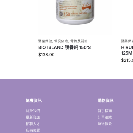
醫藥保健
,
常見痛症
,
骨骼及關節
醫藥保
BIO ISLAND 護骨鈣 150’S
HIR
125M
$
138.00
$
215.
龍豐資訊
購物資訊
關於我們
新手指南
最新資訊
訂單追蹤
招聘人才
運送條款
店鋪位置