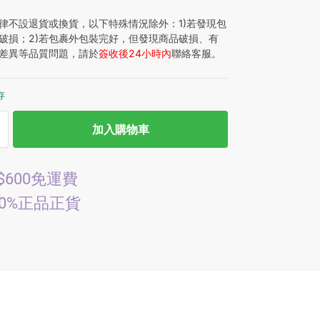
律不設退貨或換貨，以下特殊情況除外：1)若發現包
破損；2)若包裹外包裝完好，但發現商品破損、有
差異等品質問題，請於
簽收後24小時內
聯絡客服。
存
加入購物車
$600免運費
00%正品正貨