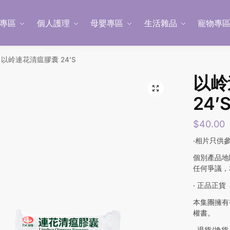
專區
個人護理
母嬰專區
生活雜品
寵物專
以岭連花清瘟膠囊 24’S
以岭
24’
$
40.00
‧相片只供
個別產品地
任何爭議，
‧ 正品正貨
本集團擁有
權書。
‧ 退貨/換貨