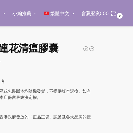
區
小編推薦
繁體中文
會員登入
$
0.00
0
搜尋
連花清瘟膠囊
S
參考
區或包裝版本均隨機發貨，不提供版本退換。如有
本店保留最終決定權。
香港政府發放的「正品正貨」認證及各大品牌的授