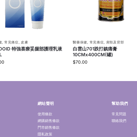
健
,
常見痛症
,
皮膚
醫藥保健
,
常見痛症
,
肩頸及背部
UDOID 特強喜療妥腿部護理乳液
白雲山701跌打鎮痛膏
L
10CMx400CM(罐)
00
$
70.00
網站聲明
幫助我們
使用條款
常見問題
網購銷售條款
聯絡我們
門市銷售條款
隱私政策