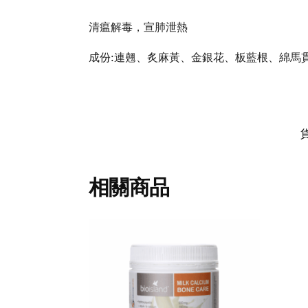
清瘟解毒，宣肺泄熱
成份:連翹、炙麻黃、金銀花、板藍根、綿馬
相關商品