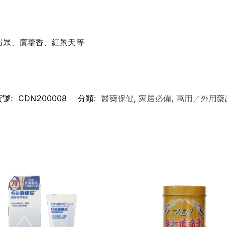
貫眾、廣藿香、紅景天等
貨號:
CDN200008
分類:
醫藥保健
,
家居必備
,
萬用／外用藥