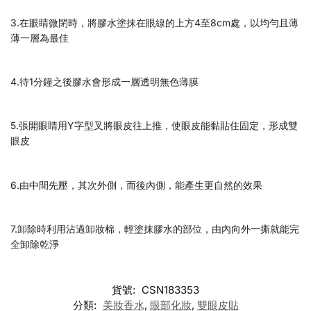
3.在眼睛微閉時，將膠水塗抹在眼線的上方4至8cm處，以均勻且薄
薄一層為最佳
4.待1分鐘之後膠水會形成一層透明無色薄膜
5.張開眼睛用Y字型叉將眼皮往上推，使眼皮能黏貼住固定，形成雙
眼皮
6.由中間先壓，其次外側，而後內側，能產生更自然的效果
7.卸除時利用沾過卸妝棉，輕塗抹膠水的部位，由內向外一撕就能完
全卸除乾淨
貨號:
CSN183353
分類:
美妝香水
,
眼部化妝
,
雙眼皮貼