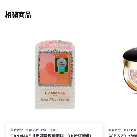
相關商品
美妝香水
,
面部化妝
,
腮紅／胭脂
美妝香水
,
面部化妝
CANMAKE 井田花漾瑰麗胭脂 – 01(粉紅淺膚)
AGE’S 20 水光