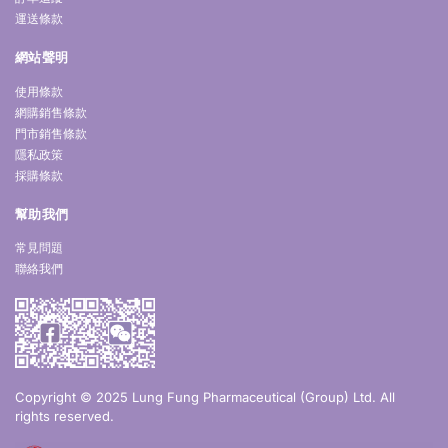
運送條款
網站聲明
使用條款
網購銷售條款
門市銷售條款
隱私政策
採購條款
幫助我們
常見問題
聯絡我們
Copyright © 2025 Lung Fung Pharmaceutical (Group) Ltd. All
rights reserved.