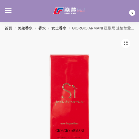
MENU
0
首頁
美妝香水
香水
女士香水
GIORGIO ARMANI 亞曼尼 迷情摯愛女士香水 EDP 50ML
/
/
/
/