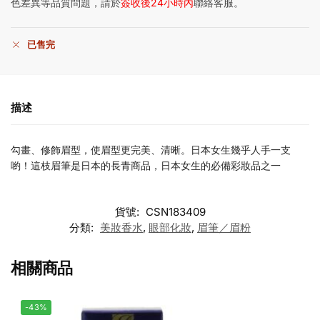
色差異等品質問題，請於
簽收後24小時內
聯絡客服。
已售完
描述
勾畫、修飾眉型，使眉型更完美、清晰。日本女生幾乎人手一支
喲！這枝眉筆是日本的長青商品，日本女生的必備彩妝品之一
貨號:
CSN183409
分類:
美妝香水
,
眼部化妝
,
眉筆／眉粉
相關商品
-43%