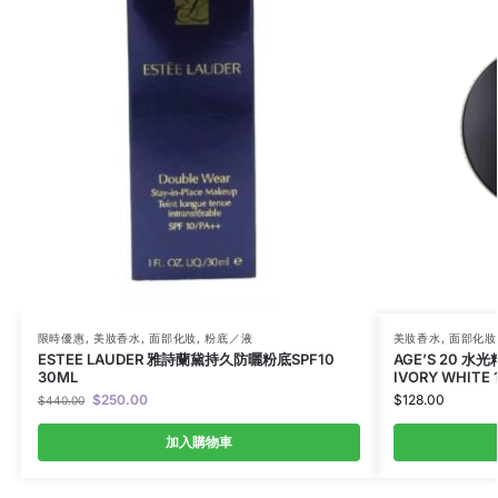
限時優惠
,
美妝香水
,
面部化妝
,
粉底／液
美妝香水
,
面部化妝
ESTEE LAUDER 雅詩蘭黛持久防曬粉底SPF10
AGE’S 20 水
30ML
IVORY WHITE 
$
250.00
$
128.00
$
440.00
加入購物車