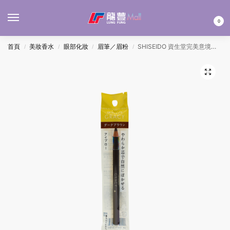
MENU
0
首頁
美妝香水
眼部化妝
眉筆／眉粉
SHISEIDO 資生堂完美意境鉛筆式六角眉筆#662(深啡) 1.6G
/
/
/
/