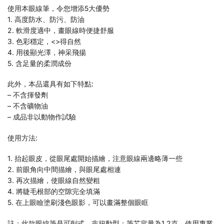
使用本眼線筆，令您增添5大優勢
1. 高度防水、防污、防油
2. 軟滑度適中，畫眼線時便捷舒服
3. 色彩穩定，<>得自然
4. 用後顯光澤，神采飛揚
5. 含足量的柔潤成份
此外，本品還具有如下特點:
– 不含揮發劑
– 不含礦物油
– 成品非以動物作試驗
使用方法:
1. 抬起眼皮，從眼尾處開始描繪，注意眼線兩邊略薄一些
2. 前眼角向中間描繪，與眼尾處相連
3. 再次描繪，使眼線自然變粗
4. 將睫毛根部的空隙完全填滿
5. 在上眼瞼塗刷淺色眼影，可以畫滿整個眼眶
註：此款眼線筆是可削式，非扭動型；筆芯容量為1.2克，使用專業