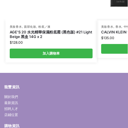
美妝香水
,
面部化妝
,
粉底／液
美妝香水
,
香水
,
中
AGE’S 20 水光精華保濕粉底霜 (黑色版) #21 Light
CALVIN KLEI
Beige 黑盒 14G x 2
$
135.00
$
128.00
加入購物車
龍豐資訊
關於我們
最新資訊
招聘人才
店鋪位置
購物資訊