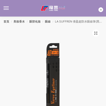
MENU
0
首頁
美妝香水
眼部化妝
眼線
LA SUFFREN 倩盈超防水眼線筆(黑色)
/
/
/
/