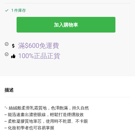
1 件庫存
加入購物車
滿$600免運費
100%正品正貨
描述
‘- 絲絨般柔滑乳霜質地，色澤飽滿，持久自然
– 能迅速畫出濃密眼線，輕鬆打造煙燻妝效
– 柔軟凝膠質地筆芯，使用時不乾澀、不卡眼
– 化妝初學者也可容易掌握