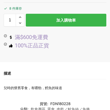
8 件庫存
加入購物車
滿$600免運費
100%正品正貨
描述
兒時的懷舊零食，有嚼勁，鱈魚的味道
貨號:
FDN180228
分類:
飲食專區
,
零食
,
肉乾／魷魚絲／魚條