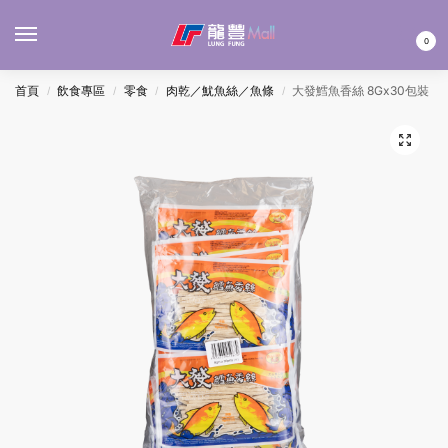
MENU
0
首頁
飲食專區
零食
肉乾／魷魚絲／魚條
大發鱈魚香絲 8Gx30包裝
/
/
/
/