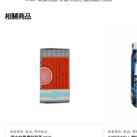
相關商品
飲食專區
,
飲品
,
即沖飲品
飲食專區
,
飲品
,
營