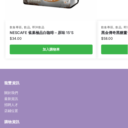
飲食專區
,
飲品
,
即沖飲品
飲食專區
,
飲品
,
即
NESCAFE 雀巢極品白咖啡 – 原味 15’S
黑金傳奇黑糖薑母
$
34.00
$
58.00
加入購物車
龍豐資訊
關於我們
最新資訊
招聘人才
店鋪位置
購物資訊