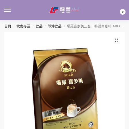
MENU
0
首頁
飲食專區
飲品
即沖飲品
壩羅喜多美三合一特濃白咖啡 40Gx15’S(每袋)
/
/
/
/