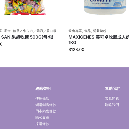
區
,
零食
,
糖果／朱古力／蒟蒻／香口膠
飲食專區
,
飲品
,
營養奶粉
E SAN 果超軟糖 500G(每包)
MAXIGENES 美可卓脫脂成人
1KG
00
$
128.00
網站聲明
幫助我們
使用條款
常見問題
網購銷售條款
聯絡我們
門市銷售條款
隱私政策
採購條款