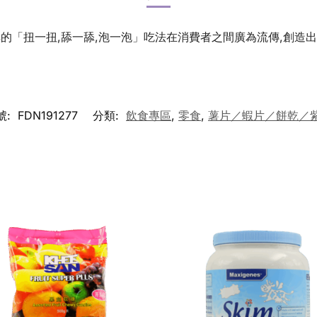
的「扭一扭,舔一舔,泡一泡」吃法在消費者之間廣為流傳,創造出
號:
FDN191277
分類:
飲食專區
,
零食
,
薯片／蝦片／餅乾／