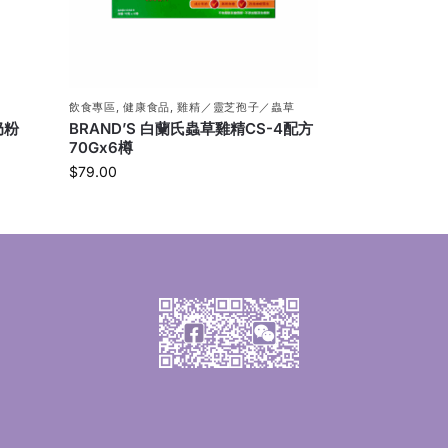
飲食專區
,
健康食品
,
雞精／靈芝孢子／蟲草
奶粉
BRAND’S 白蘭氏蟲草雞精CS-4配方
70Gx6樽
$
79.00