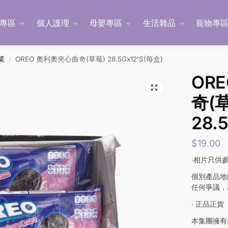
專區
個人護理
母嬰專區
生活雜品
寵物專
菜
OREO 奧利奧夾心曲奇(草莓) 28.5Gx12’S(每盒)
/
OR
奇(
28.
$
19.00
‧相片只供
個別產品地
任何爭議，
‧ 正品正貨
本集團擁有