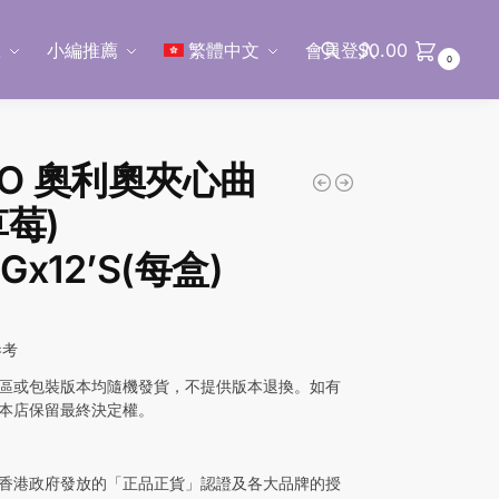
區
小編推薦
繁體中文
會員登入
$
0.00
0
搜尋
EO 奧利奧夾心曲
草莓)
5Gx12’S(每盒)
參考
區或包裝版本均隨機發貨，不提供版本退換。如有
本店保留最終決定權。
香港政府發放的「正品正貨」認證及各大品牌的授