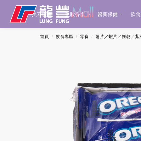
Search
美容護膚
美妝香水
醫藥保健
飲食
首頁
飲食專區
零食
薯片／蝦片／餅乾／紫
/
/
/