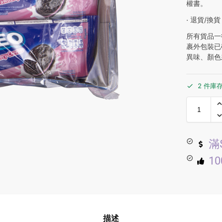
權書。
‧ 退貨/換貨
所有貨品一
裹外包裝已
異味、顏色
2 件庫
滿
1
描述