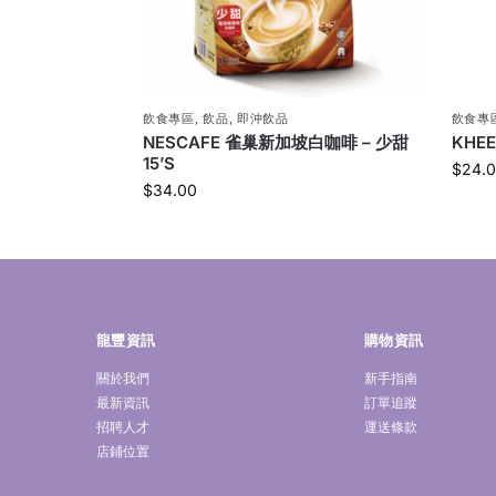
飲食專區
,
飲品
,
即沖飲品
飲食專
NESCAFE 雀巢新加坡白咖啡 – 少甜
KHE
15’S
$
24.
$
34.00
龍豐資訊
購物資訊
關於我們
新手指南
最新資訊
訂單追蹤
招聘人才
運送條款
店鋪位置