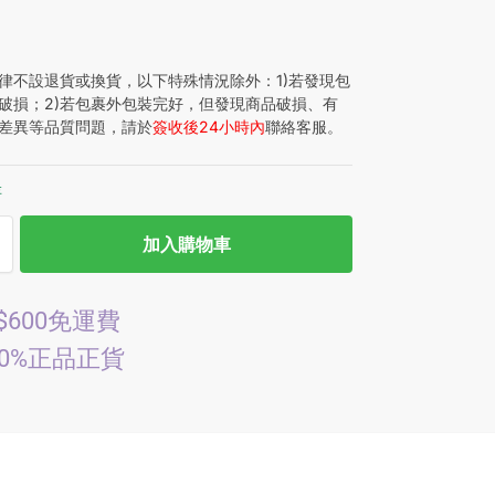
律不設退貨或換貨，以下特殊情況除外：1)若發現包
破損；2)若包裹外包裝完好，但發現商品破損、有
差異等品質問題，請於
簽收後24小時內
聯絡客服。
存
加入購物車
$600免運費
00%正品正貨