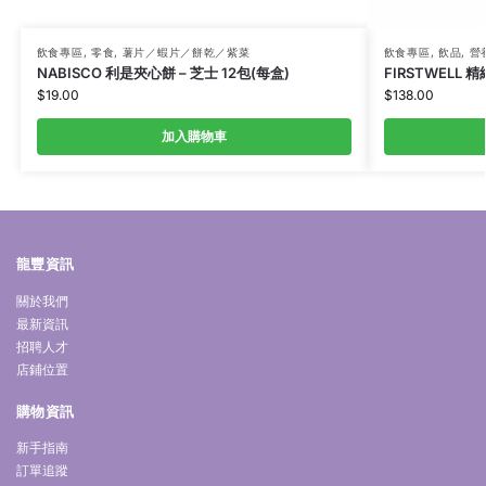
飲食專區
,
零食
,
薯片／蝦片／餅乾／紫菜
飲食專區
,
飲品
,
營
NABISCO 利是夾心餅 – 芝士 12包(每盒)
FIRSTWELL 
$
19.00
$
138.00
加入購物車
龍豐資訊
關於我們
最新資訊
招聘人才
店鋪位置
購物資訊
新手指南
訂單追蹤