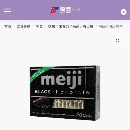
MENU
0
首頁
飲食專區
零食
糖果／朱古力／蒟蒻／香口膠
MEIJI 明治鋼琴黑朱古力 26’S
/
/
/
/