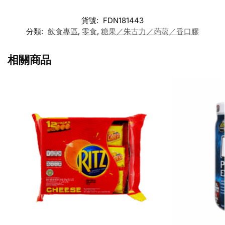
貨號:
FDN181443
分類:
飲食專區
,
零食
,
糖果／朱古力／蒟蒻／香口膠
相關商品