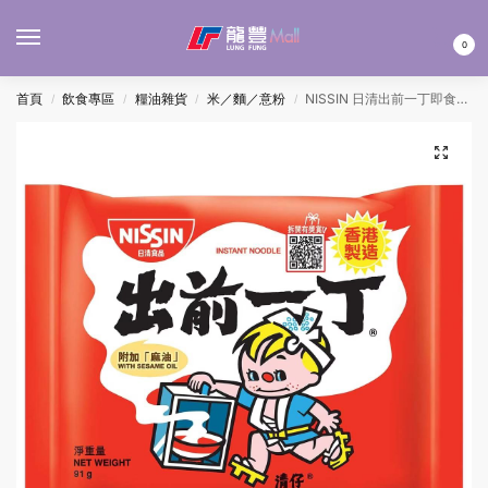
MENU
0
首頁
飲食專區
糧油雜貨
米／麵／意粉
NISSIN 日清出前一丁即食麵(麻油味) 91Gx5’S(每袋)
/
/
/
/