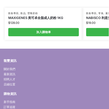
飲食專區
,
飲品
,
營養奶粉
飲食專區
,
零食
,
薯
MAXIGENES 美可卓全脂成人奶粉 1KG
NABISCO 利是
$
128.00
$
19.00
加入購物車
龍豐資訊
關於我們
最新資訊
招聘人才
店鋪位置
購物資訊
新手指南
訂單追蹤