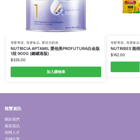
母嬰專區
,
母嬰食品
,
嬰幼兒奶粉
母嬰專區
,
母嬰食品
NUTRICIA APTAMIL 愛他美PROFUTURA白金版
NUTRIBES 
1段 900G (鐵罐港版)
$
162.00
$
335.00
加入購物車
龍豐資訊
關於我們
最新資訊
招聘人才
店鋪位置