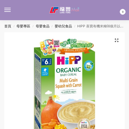
MENU
0
首頁
母嬰專區
母嬰食品
嬰幼兒食品
HIPP 喜寶有機米糊(6個月以上) – 南瓜多穀物 200G
/
/
/
/