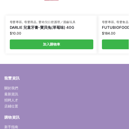
母嬰專區
,
母嬰用品
,
嬰幼兒口腔護理／固齒玩具
母嬰專區
,
母嬰食品
DARLIE 兒童牙膏-寶貝兔(草莓味) 40G
FUTUBIOFO
$
10.00
$
184.00
加入購物車
龍豐資訊
關於我們
最新資訊
招聘人才
店鋪位置
購物資訊
新手指南