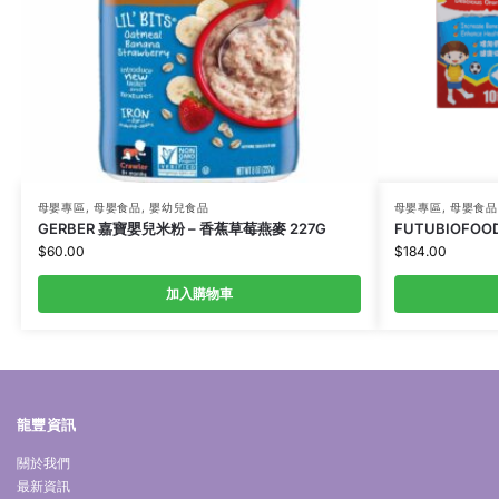
母嬰專區
,
母嬰食品
,
嬰幼兒食品
母嬰專區
,
母嬰食品
GERBER 嘉寶嬰兒米粉 – 香蕉草莓燕麥 227G
FUTUBIOFO
$
60.00
$
184.00
加入購物車
龍豐資訊
關於我們
最新資訊