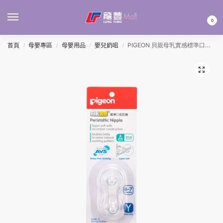
MENU
0
首頁
母嬰專區
母嬰用品
嬰兒奶咀
PIGEON 貝親母乳實感標準口徑奶嘴(Y)(6-7個月) 2’S
/
/
/
/