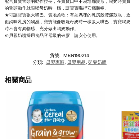
配合寶寶舌頭的動作拉長，在寶寶口中不易塌扁變形，喝奶時寶寶
的舌頭動作就跟喝母奶時一樣，讓寶寶喝得安穩順暢。
★可讓寶寶張大嘴巴、質地柔軟：有如媽咪的乳房般豐滿鼓脹，近
似媽咪乳房的觸感，寶寶能像吸吮母奶時一樣張大嘴巴，寶寶喝奶
時不會有異物感、充分做出喝奶動作。
※貝親奶嘴採用食品容器級的矽膠，請安心使用。
貨號:
MBN190214
分類:
母嬰專區
,
母嬰用品
,
嬰兒奶咀
相關商品