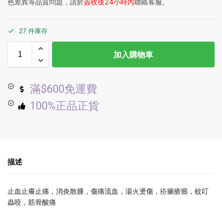
色差異等品質問題，請於
簽收後24小時內
聯絡客服。
27 件庫存
加入購物車
滿$600免運費
100%正品正貨
描述
止血止癢止痛，消炎散腫，傷痛流血，湯火燙傷，疥癩瘡癤，蚊叮
蟲咬，筋骨酸痛