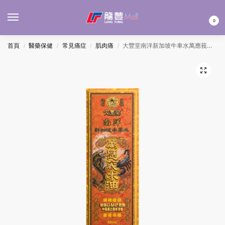
MENU
0
首頁
醫藥保健
常見痛症
肌肉痛
大豐堂南洋新加坡牛車水萬應莪朮油 60ML
/
/
/
/