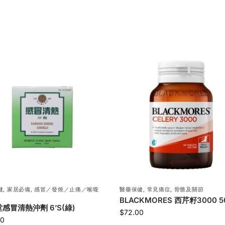
健
,
家居必備
,
感冒／發燒／止痛／喉嚨
醫藥保健
,
常見痛症
,
骨骼及關節
BLACKMORES 西芹籽3000 5
感冒清熱沖劑 6’S(綠)
$
72.00
00