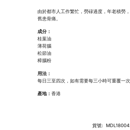
由於都市人工作繁忙，勞碌過度，年老積勞
舊患骨痛。
成分：
桂葉油
薄荷腦
松節油
樟腦粉
用法：
每日三至四次，如有需要每三小時可重覆一
產地：
香港
貨號:
MDL18004