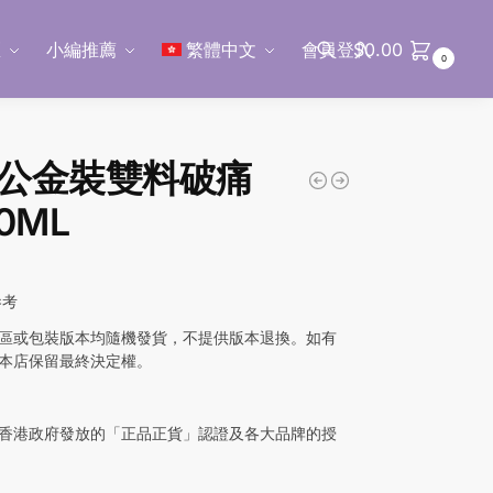
區
小編推薦
繁體中文
會員登入
$
0.00
0
搜尋
公金裝雙料破痛
0ML
0
參考
區或包裝版本均隨機發貨，不提供版本退換。如有
本店保留最終決定權。
香港政府發放的「正品正貨」認證及各大品牌的授