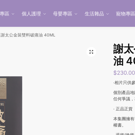
專區
個人護理
母嬰專區
生活雜品
寵物專
謝太公金裝雙料破痛油 40ML
謝太
油 4
$
230.0
‧相片只供
個別產品地
任何爭議，
‧ 正品正貨
本集團擁有
權書。
‧ 退貨/換貨