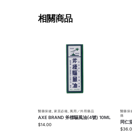
相關商品
醫藥保健
,
家居必備
,
萬用／外用藥品
醫藥保
痛
AXE BRAND 斧標驅風油(4號) 10ML
同仁堂
$
14.00
$
36.