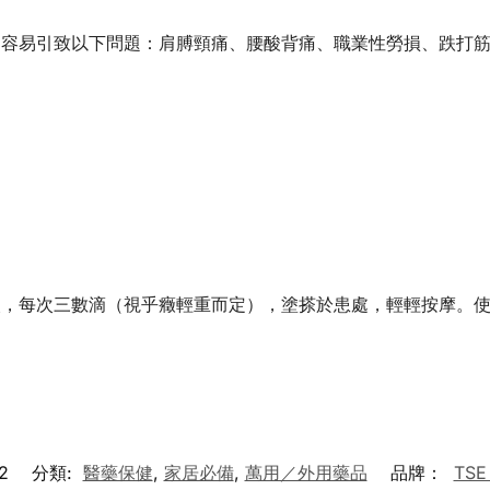
，容易引致以下問題：肩膊頸痛、腰酸背痛、職業性勞損、跌打
次，每次三數滴（視乎癥輕重而定），塗搽於患處，輕輕按摩。
2
分類:
醫藥保健
,
家居必備
,
萬用／外用藥品
品牌：
TSE