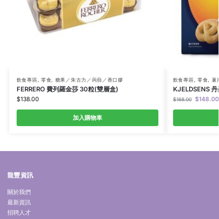
飲食專區
,
零食
,
糖果／朱古力／蒟蒻／香口膠
飲食專區
,
零食
,
薯
FERRERO 費列羅金莎 30粒(雙層盒)
KJELDSENS 
$
138.00
$
148.00
$
168.00
加入購物車
龍豐資訊
關於我們
最新資訊
招聘人才