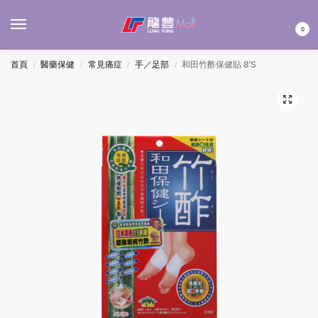
MENU
0
首頁
醫藥保健
常見痛症
手／足部
和田竹酢保健貼 8’S
/
/
/
/