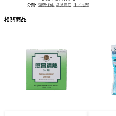
分類:
醫藥保健
,
常見痛症
,
手／足部
相關商品