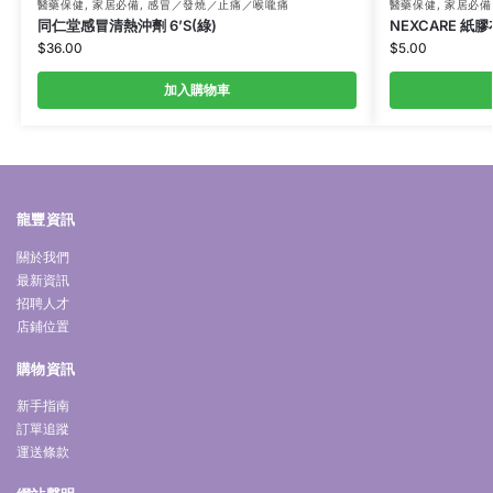
醫藥保健
,
家居必備
,
感冒／發燒／止痛／喉嚨痛
醫藥保健
,
家居必備
同仁堂感冒清熱沖劑 6’S(綠)
NEXCARE 紙膠
$
36.00
$
5.00
加入購物車
龍豐資訊
關於我們
最新資訊
招聘人才
店鋪位置
購物資訊
新手指南
訂單追蹤
運送條款