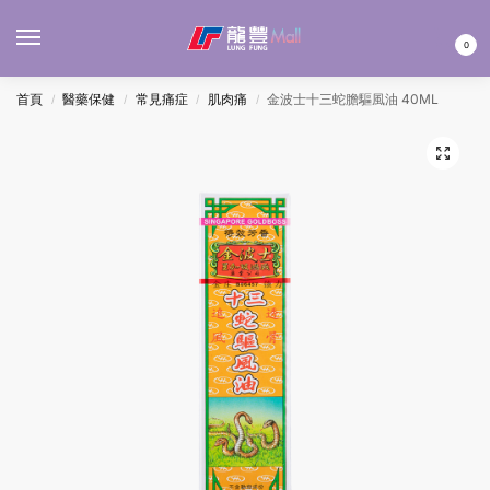
MENU
0
首頁
醫藥保健
常見痛症
肌肉痛
金波士十三蛇膽驅風油 40ML
/
/
/
/