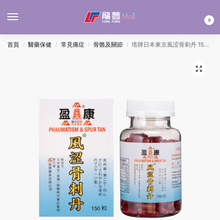
MENU
0
首頁
醫藥保健
常見痛症
骨骼及關節
塔牌日本東京風涩骨刺丹 150’S
/
/
/
/