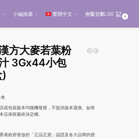
區
小編推薦
繁體中文
會員登入
$
0.00
0
搜尋
漢方大麥若葉粉
汁 3Gx44小包
)
參考
區或包裝版本均隨機發貨，不提供版本退換。如有
本店保留最終決定權。
香港政府發放的「正品正貨」認證及各大品牌的授