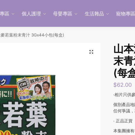
專區
個人護理
母嬰專區
生活雜品
寵物專
麥若葉粉末青汁 3Gx44小包(每盒)
山本
末青
(每盒
$
62.00
‧相片只供
個別產品地
任何爭議，
‧ 正品正貨
本集團擁有