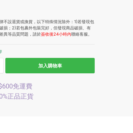
律不設退貨或換貨，以下特殊情況除外：1)若發現包
破損；2)若包裹外包裝完好，但發現商品破損、有
差異等品質問題，請於
簽收後24小時內
聯絡客服。
存
加入購物車
$600免運費
00%正品正貨