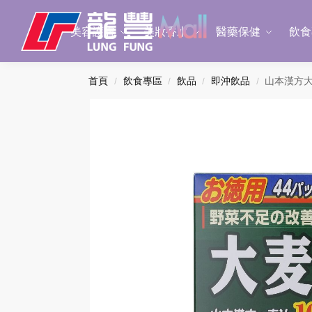
Search
美容護膚
美妝香水
醫藥保健
飲食
首頁
飲食專區
飲品
即沖飲品
山本漢方大
/
/
/
/