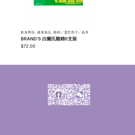
飲食專區
,
健康食品
,
雞精／靈芝孢子／蟲草
BRAND’S 白蘭氏雞精6支裝
$
72.00