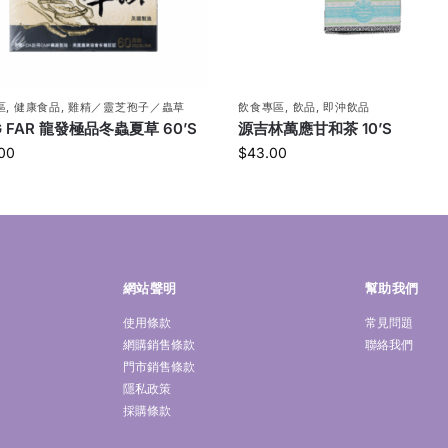
區
,
健康食品
,
雞精／靈芝孢子／蟲草
飲食專區
,
飲品
,
即沖飲品
G FAR 龍發極品冬蟲夏草 60’S
源吉林萬應甘和茶 10’S
00
$
43.00
網站聲明
幫助我們
使用條款
常見問題
網購銷售條款
聯絡我們
門市銷售條款
隱私政策
採購條款