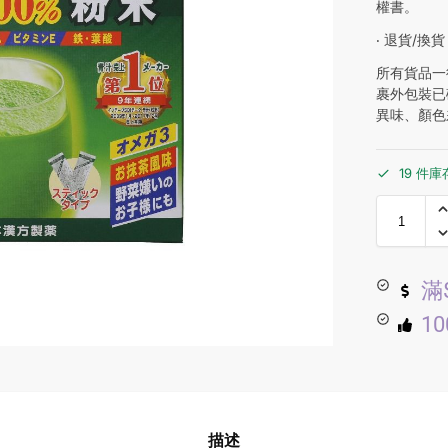
權書。
‧ 退貨/換貨
所有貨品一
裹外包裝已
異味、顏色
19 件庫
滿
1
描述