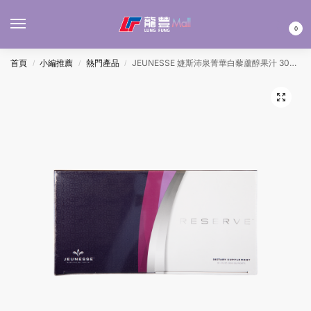
MENU
0
首頁
小編推薦
熱門產品
JEUNESSE 婕斯沛泉菁華白藜蘆醇果汁 30MLx30’S
/
/
/