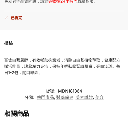
色差異等品質問題，請於
簽收後24小時內
聯絡客服。
已售完
描述
富含白藜蘆醇，有效輔助抗衰老，清除自由基植物萃取，健康配方
賦活能量，讓您精力充沛，保持年輕狀態緊緻肌膚，亮白淡斑。每
日1-2包，開口即飲。
貨號:
MDN181364
分類:
熱門產品
,
醫藥保健
,
美容纖體
,
美容
相關商品