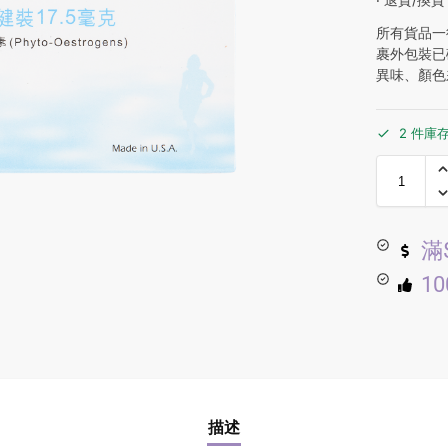
所有貨品一
裹外包裝已
異味、顏色
2 件庫
滿
1
描述