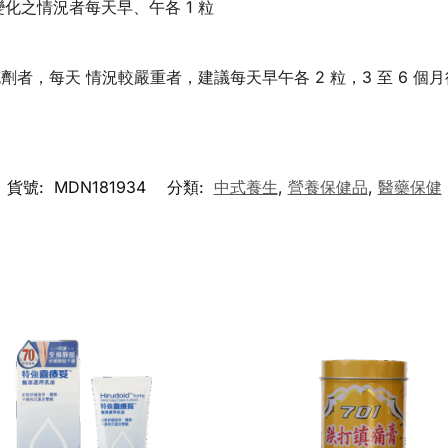
化之情況者每天早、午各 1 粒
，每天 情況較嚴重者，建議每天早午各 2 粒，3 至 6 個月
貨號:
MDN181934
分類:
中式養生
,
營養保健品
,
醫藥保健