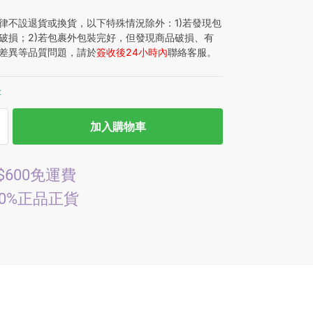
律不設退貨或換貨，以下特殊情況除外：1)若發現包
破損；2)若包裹外包裝完好，但發現商品破損、有
差異等品質問題，請於
簽收後24小時內
聯絡客服。
存
加入購物車
$600免運費
00%正品正貨