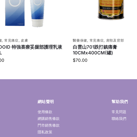
健
,
常見痛症
,
皮膚
醫藥保健
,
常見痛症
,
肩頸及背部
UDOID 特強喜療妥腿部護理乳液
白雲山701跌打鎮痛膏
L
10CMx400CM(罐)
00
$
70.00
網站聲明
幫助我們
使用條款
常見問題
網購銷售條款
聯絡我們
門市銷售條款
隱私政策