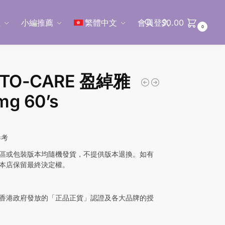
區
小編推薦
繁體中文
會員登入
$
0.00
0
搜尋
TO-CARE 盈綽雅
mg 60’s
參考
區或包裝版本均隨機發貨，不提供版本退換。如有
本店保留最終決定權。
香港政府發放的「正品正貨」認證及各大品牌的授