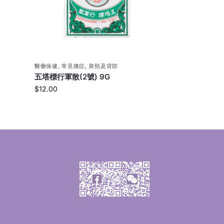
醫藥保健
,
常見痛症
,
肩頸及背部
五塔標行軍散(2號) 9G
$
12.00