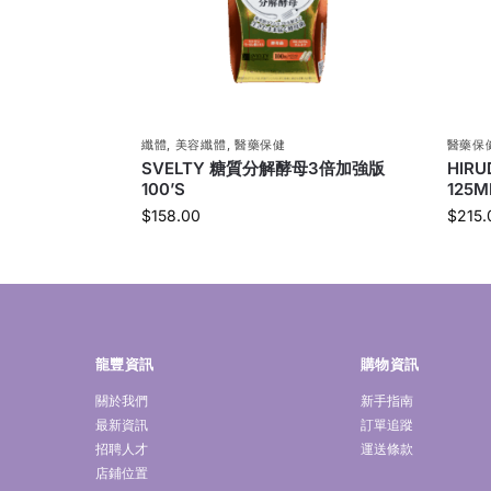
纖體
,
美容纖體
,
醫藥保健
醫藥保
SVELTY 糖質分解酵母3倍加強版
HIR
100’S
125M
$
158.00
$
215.
龍豐資訊
購物資訊
關於我們
新手指南
最新資訊
訂單追蹤
招聘人才
運送條款
店鋪位置