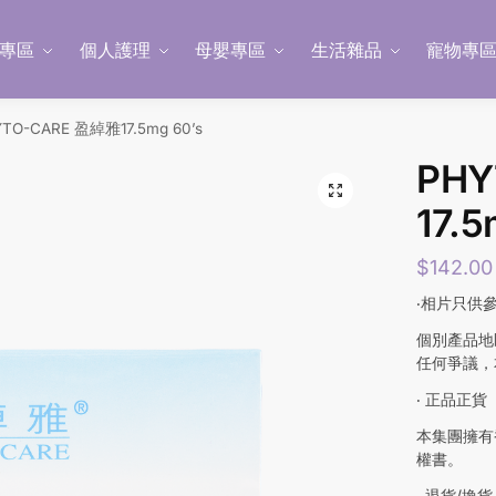
專區
個人護理
母嬰專區
生活雜品
寵物專
TO-CARE 盈綽雅17.5mg 60’s
PHY
17.5
$
142.00
‧相片只供
個別產品地
任何爭議，
‧ 正品正貨
本集團擁有
權書。
‧ 退貨/換貨