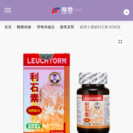
MENU
0
首頁
醫藥保健
營養保健品
腸胃及腎
威博士濃縮利石素 60粒裝
/
/
/
/