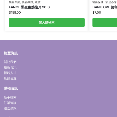
醫藥保健
,
美容纖體
,
纖體
醫藥保健
,
家居必備
FANCL 黑生薑熱控片 90’S
BANITORE 便
$
158.00
$
7.00
加入購物車
龍豐資訊
關於我們
最新資訊
招聘人才
店鋪位置
購物資訊
新手指南
訂單追蹤
運送條款