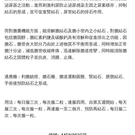
泌尿器之活動，進而刺激利尿防止泌尿感染主因之尿素積存，抑制
結石的形成，並可促進腎結石，尿管結石的排石作用。
而對膽囊機能方面，能溶解膽結石及膽小管內之小結石，對膽結石
包括膽固醇，膽紅素鈣鹽及碳酸鈣具有溶解和促進排出之功能，因
膽石，膽管炎大部分乃由於上述物質不平衡而形成，同時增加正常
膽汁分泌，減低膽管收縮疼痛，迅速解除膽道痙攣，同時能清除膽
結石之固體粒子並抗炎、消腫、止痛。
適應癥：利膽鎮痙、膽石癥、膽道運動困難、腎結石、膀胱結石、
手術後預防結石之形成。
用法：每日服三次，每次服二粒，連服四周。自第五週開始，每天
服三次，每次服一粒，再連服一至二個月。預防再結石，每日服二
次，每次服一粒。