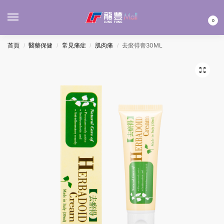
MENU
0
首頁
醫藥保健
常見痛症
肌肉痛
去瘀得膏30ML
/
/
/
/