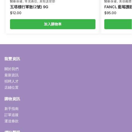
醫藥保健
,
常見痛症
,
肩頸及背部
醫藥保健
,
美容纖體
五塔標行軍散(2號) 9G
FANCL 藍莓護
$
12.00
$
95.00
加入購物車
龍豐資訊
關於我們
最新資訊
招聘人才
店鋪位置
購物資訊
新手指南
訂單追蹤
運送條款