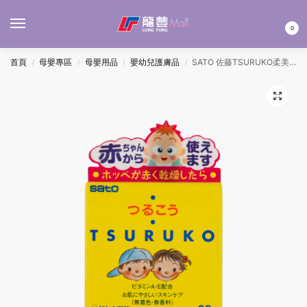
MENU
0
首頁
母嬰專區
母嬰用品
嬰幼兒護膚品
SATO 佐藤TSURUKO柔美嬰兒潤膚膏 38G
/
/
/
/