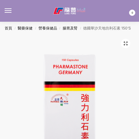
MENU
0
首頁
醫藥保健
營養保健品
腸胃及腎
德國華沙天地坊利石素 150’S
/
/
/
/