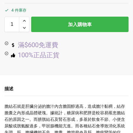
4 件庫存
加入購物車
滿$600免運費
100%正品正貨
描述
膽結石就是肝臟分泌的膽汁內含膽固醇過高，造成膽汁黏稠，結存
膽囊之內形成晶體硬塊。據統計，糖尿病和肥胖是較容易罹患膽結
石的原因之一。而膀胱結石及腎石形成，多基於飲食不節、小便含
尿酸或胱氨酸過多，甲狀腺機能亢進。而各種結石會導致消化系統
失調，肝、膽臟機能不良，膽囊、膽管發炎及肝、膽痙攣等的症