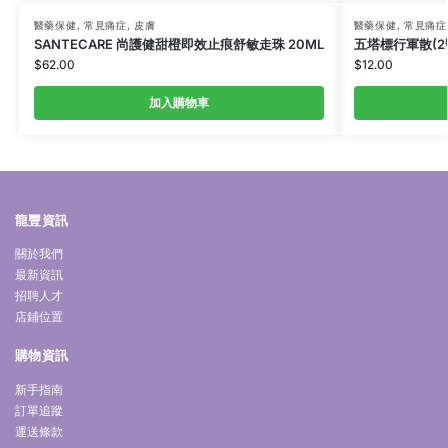
醫藥保健
,
常見痛症
,
皮膚
醫藥保健
,
常見痛症
SANTECARE 尚護健甜橙即效止痕舒敏走珠 20ML
五塔標行軍散(2號
$
62.00
$
12.00
加入購物車
龍豐資訊
關於我們
最新資訊
招聘人才
店鋪位置
購物資訊
新手指南
訂單追蹤
運送條款