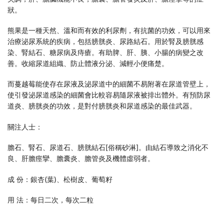
狀。
熊果是一種天然、溫和而有效的利尿劑，有抗菌的功效，可以用來
治療泌尿系統的疾病，包括膀胱炎、尿路結石。用於腎及膀胱感
染、腎結石、糖尿病及痔瘡。有助脾、肝、胰、小腸的病變之改
善。收縮尿道組織、防止體液分泌、減輕小便痛楚。
而蔓越莓能使存在尿液及泌尿道中的細菌不易附著在尿道管壁上，
使引發泌尿道感染的細菌會比較容易隨尿液被排出體外。有預防尿
道炎、膀胱炎的功效，是對付膀胱炎和尿道感染的最佳武器。
關注人士：
膽石、腎石、尿道石、膀胱結石[俗稱砂淋]。由結石導致之消化不
良、肝膽痙攣、膽囊炎、膽管炎及機體虛弱者。
成 份：銀杏(葉)、松樹皮、葡萄籽
用 法：每日二次，每次二粒