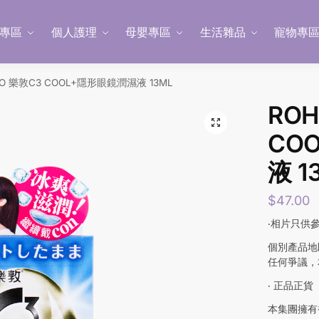
專區
個人護理
母嬰專區
生活雜品
寵物專
TO 樂敦C3 COOL+隱形眼鏡潤濕液 13ML
ROH
CO
液 1
$
47.00
‧相片只供
個別產品地
任何爭議，
‧ 正品正貨
本集團擁有