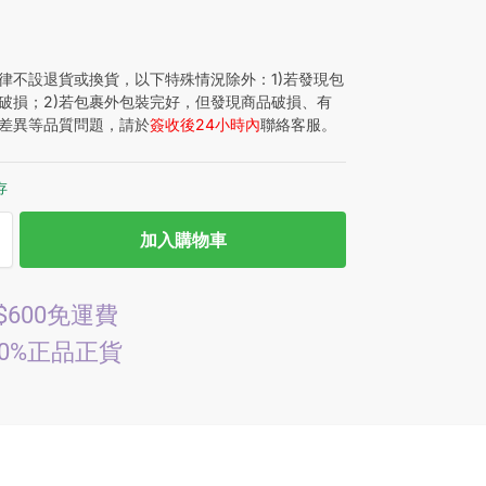
律不設退貨或換貨，以下特殊情況除外：1)若發現包
破損；2)若包裹外包裝完好，但發現商品破損、有
差異等品質問題，請於
簽收後24小時內
聯絡客服。
存
加入購物車
$600免運費
00%正品正貨