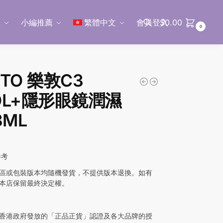
區
小編推薦
繁體中文
會員登入
$
0.00
0
搜尋
TO 樂敦C3
OL+隱形眼鏡潤濕
3ML
參考
區或包裝版本均隨機發貨，不提供版本退換。如有
本店保留最終決定權。
香港政府發放的「正品正貨」認證及各大品牌的授