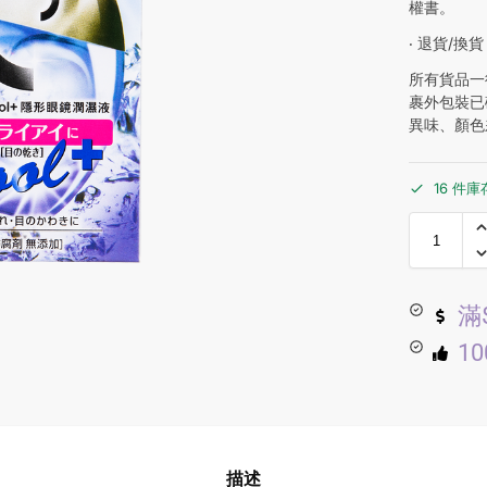
權書。
‧ 退貨/換貨
所有貨品一
裹外包裝已
異味、顏色
16 件庫
滿
1
描述