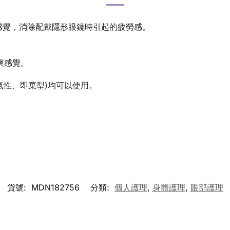
潤感覺，消除配戴隱形眼鏡時引起的疲勞感。
冰爽感覺。
氣性、即棄型)均可以使用。
貨號:
MDN182756
分類:
個人護理
,
身體護理
,
眼部護理