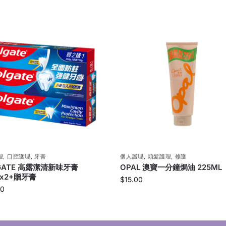
理
,
口腔護理
,
牙膏
個人護理
,
頭髮護理
,
修護
GATE 高露潔清新味牙膏
OPAL 澳寶一分鐘焗油 225ML
Gx2+贈牙膏
$
15.00
00