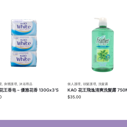
理
,
身體護理
,
沐浴用品
個人護理
,
頭髮護理
,
洗髮露
 花王香皂 – 優雅花香 130Gx3’S
KAO 花王飛逸清爽洗髮露 750
0
$
35.00