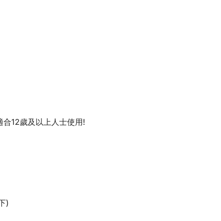
適合12歲及以上人士使用!
下)