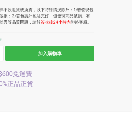
律不設退貨或換貨，以下特殊情況除外：1)若發現包
破損；2)若包裹外包裝完好，但發現商品破損、有
差異等品質問題，請於
簽收後24小時內
聯絡客服。
存
加入購物車
$600免運費
00%正品正貨