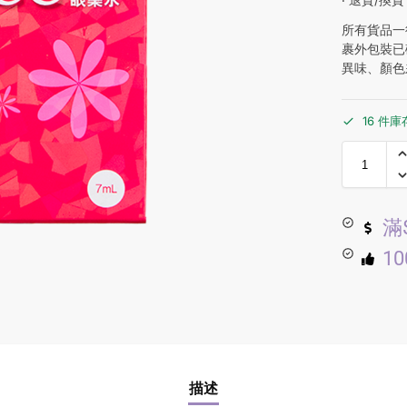
所有貨品一
裹外包裝已
異味、顏色
16 件庫
滿
1
描述