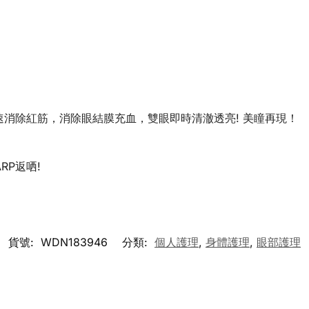
oride) 迅速消除紅筋，消除眼結膜充血，雙眼即時清澈透亮! 美瞳再現！
RP返哂!
貨號:
WDN183946
分類:
個人護理
,
身體護理
,
眼部護理