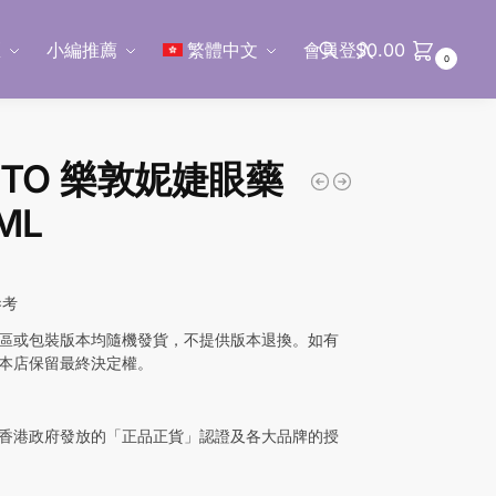
區
小編推薦
繁體中文
會員登入
$
0.00
0
搜尋
HTO 樂敦妮婕眼藥
ML
參考
區或包裝版本均隨機發貨，不提供版本退換。如有
本店保留最終決定權。
香港政府發放的「正品正貨」認證及各大品牌的授