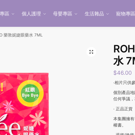
專區
個人護理
母嬰專區
生活雜品
寵物專
TO 樂敦妮婕眼藥水 7ML
RO
水 7
$
46.00
‧相片只供
個別產品地
任何爭議，
‧ 正品正貨
本集團擁有
權書。
‧ 退貨/換貨