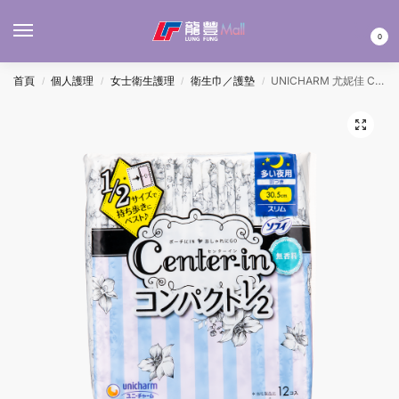
MENU
0
首頁
個人護理
女士衛生護理
衛生巾／護墊
UNICHARM 尤妮佳 CENTER-IN 纖薄棉柔多量日用/夜用護翼衛生巾-無香 30.5CM 12’S
/
/
/
/