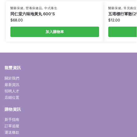
醫藥保健
,
營養保健品
,
中式養生
醫藥保健
,
常見痛症
同仁堂六味地黃丸 600’S
五塔標行軍散(2號
$
68.00
$
12.00
加入購物車
龍豐資訊
關於我們
最新資訊
招聘人才
店鋪位置
購物資訊
新手指南
訂單追蹤
運送條款