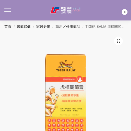
MENU
0
首頁
醫藥保健
家居必備
萬用／外用藥品
TIGER BALM 虎標關節膏 113ML
/
/
/
/