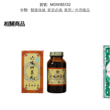
貨號:
MDN185132
分類:
醫藥保健
,
家居必備
,
萬用／外用藥品
相關商品