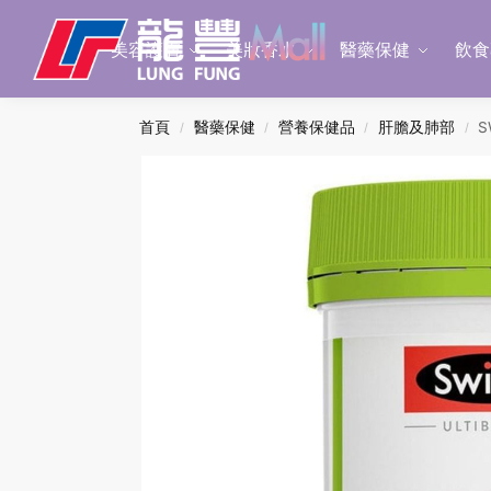
Search
美容護膚
美妝香水
醫藥保健
飲食
首頁
醫藥保健
營養保健品
肝膽及肺部
S
/
/
/
/