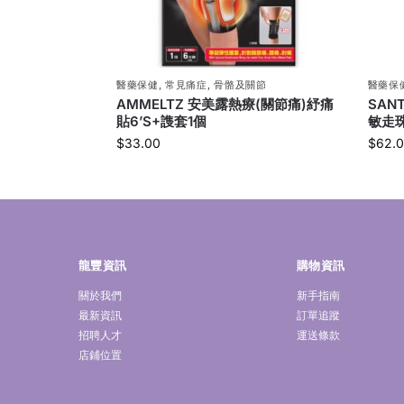
醫藥保健
,
常見痛症
,
骨骼及關節
醫藥保
AMMELTZ 安美露熱療(關節痛)紓痛
SAN
貼6’S+謢套1個
敏走珠
$
33.00
$
62.
龍豐資訊
購物資訊
關於我們
新手指南
最新資訊
訂單追蹤
招聘人才
運送條款
店鋪位置