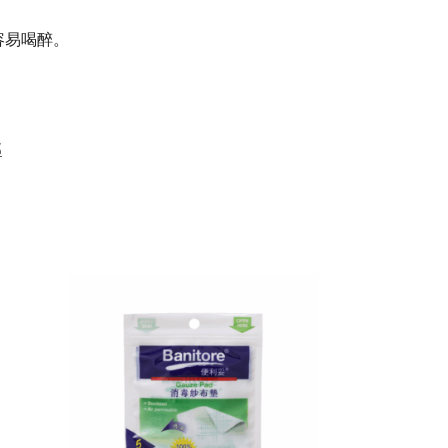
容易喝醉。
部