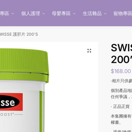
專區
個人護理
母嬰專區
生活雜品
寵物專
WISSE 護肝片 200’S
SWI
200
$
168.00
‧相片只供
個別產品地
任何爭議，
‧ 正品正貨
本集團擁有
權書。
‧ 退貨/換貨