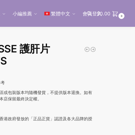
區
小編推薦
繁體中文
會員登入
$
0.00
0
搜尋
SSE 護肝片
’S
參考
區或包裝版本均隨機發貨，不提供版本退換。如有
本店保留最終決定權。
香港政府發放的「正品正貨」認證及各大品牌的授