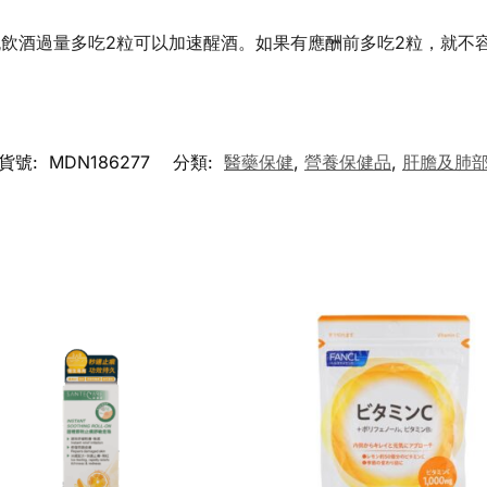
飲酒過量多吃2粒可以加速醒酒。如果有應酬前多吃2粒，就不
貨號:
MDN186277
分類:
醫藥保健
,
營養保健品
,
肝膽及肺