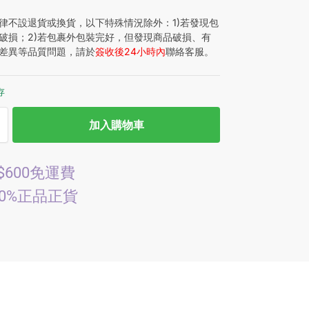
律不設退貨或換貨，以下特殊情況除外：1)若發現包
破損；2)若包裹外包裝完好，但發現商品破損、有
差異等品質問題，請於
簽收後24小時內
聯絡客服。
存
加入購物車
$600免運費
00%正品正貨