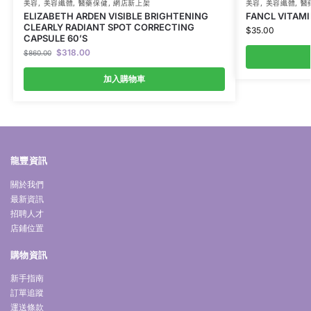
美容
,
美容纖體
,
醫藥保健
,
網店新上架
美容
,
美容纖體
,
醫
ELIZABETH ARDEN VISIBLE BRIGHTENING
FANCL VITAMI
CLEARLY RADIANT SPOT CORRECTING
$
35.00
CAPSULE 60’S
$
318.00
$
860.00
加入購物車
龍豐資訊
關於我們
最新資訊
招聘人才
店鋪位置
購物資訊
新手指南
訂單追蹤
運送條款