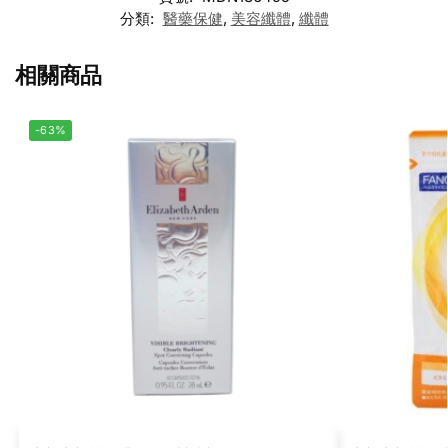
分類:
醫藥保健
,
美容纖體
,
纖體
相關商品
-63%