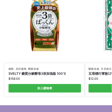
纖體
,
美容纖體
,
醫藥保健
醫藥保健
,
常見痛症
SVELTY 糖質分解酵母3倍加強版 100’S
五塔標行軍散(2號
$
158.00
$
12.00
加入購物車