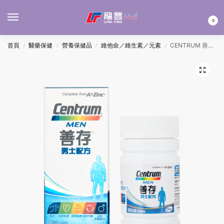
MENU
0
首頁
醫藥保健
營養保健品
維他命／維生素／元素
CENTRUM 善存男士配方 60’S
/
/
/
/