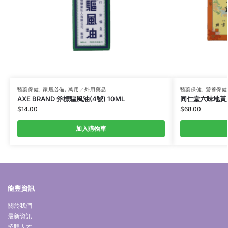
醫藥保健
,
家居必備
,
萬用／外用藥品
醫藥保健
,
營養保健
AXE BRAND 斧標驅風油(4號) 10ML
同仁堂六味地黃丸 
$
14.00
$
68.00
加入購物車
龍豐資訊
關於我們
最新資訊
招聘人才