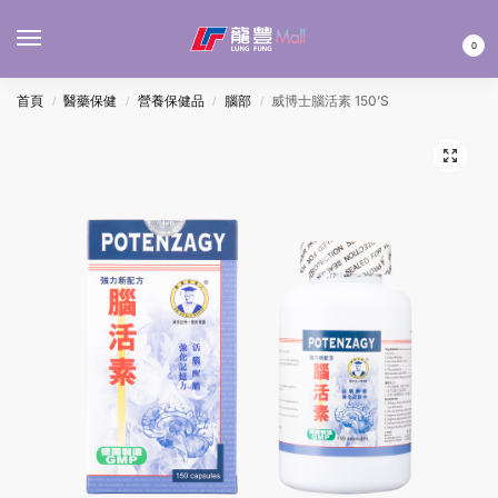
MENU
0
首頁
醫藥保健
營養保健品
腦部
威博士腦活素 150’S
/
/
/
/