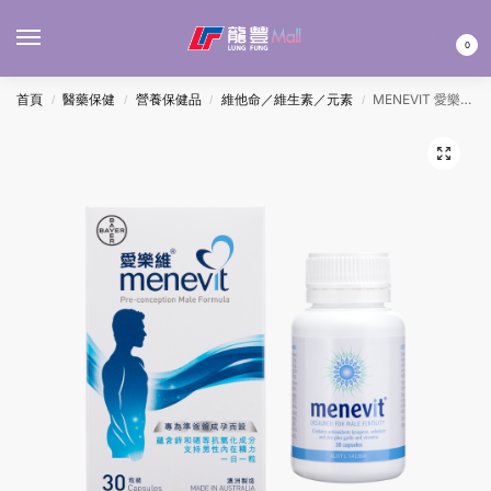
MENU
0
首頁
醫藥保健
營養保健品
維他命／維生素／元素
MENEVIT 愛樂維準爸爸配方 30’S
/
/
/
/