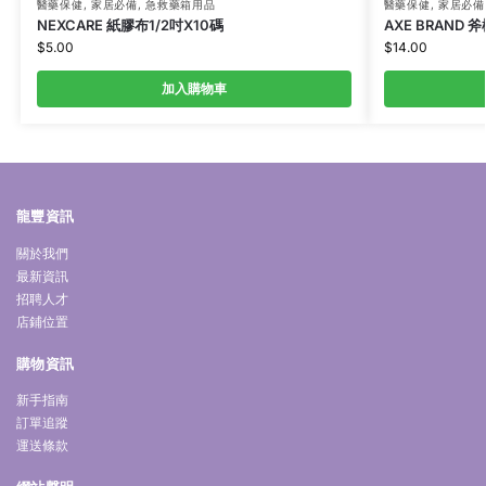
醫藥保健
,
家居必備
,
急救藥箱用品
醫藥保健
,
家居必備
NEXCARE 紙膠布1/2吋X10碼
AXE BRAND 
$
5.00
$
14.00
加入購物車
龍豐資訊
關於我們
最新資訊
招聘人才
店鋪位置
購物資訊
新手指南
訂單追蹤
運送條款