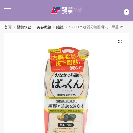
MENU
0
首頁
醫藥保健
美容纖體
纖體
SVELTY 糖質分解酵母丸 – 黑薑 150’S
/
/
/
/