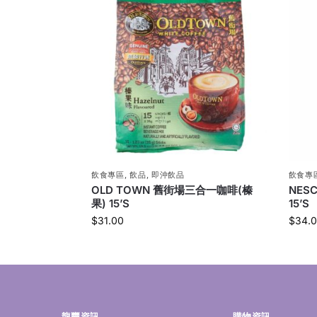
飲食專區
,
飲品
,
即沖飲品
飲食專
OLD TOWN 舊街場三合一咖啡(榛
NES
果) 15’S
15’S
$
31.00
$
34.
龍豐資訊
購物資訊