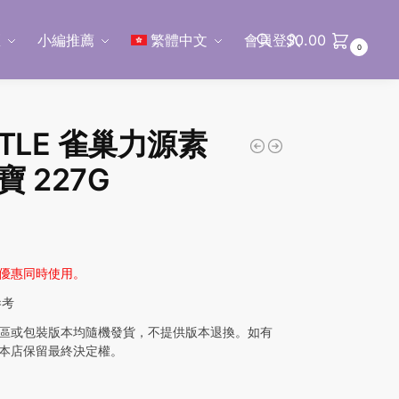
區
小編推薦
繁體中文
會員登入
$
0.00
0
搜尋
STLE 雀巢力源素
寶 227G
優惠同時使用。
參考
區或包裝版本均隨機發貨，不提供版本退換。如有
本店保留最終決定權。