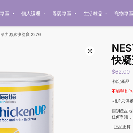
專區
個人護理
母嬰專區
生活雜品
寵物專
 雀巢力源素快凝寶 227G
NE
快凝
$
62.00
‧指定產品
不能與其他
‧相片只供
個別產品地
任何爭議，
‧ 正品正貨