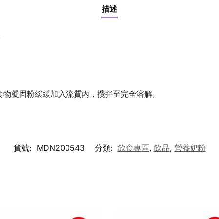
描述
粉
食物凝固粉緩緩加入流質內，攪拌至完全溶解。
貨號:
MDN200543
分類:
飲食專區
,
飲品
,
營養奶粉