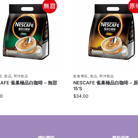
區
,
飲品
,
即沖飲品
飲食專區
,
飲品
,
即沖飲品
CAFE 雀巢極品白咖啡 – 無甜
NESCAFE 雀巢極品白咖啡 – 
15’S
00
$
34.00
網站聲明
幫助我們