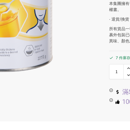
本集團擁有
權書。
‧ 退貨/換貨
所有貨品一
裹外包裝已
異味、顏色
7 件庫
滿
1