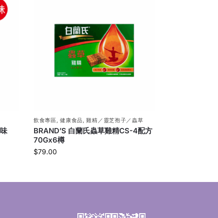
飲食專區
,
健康食品
,
雞精／靈芝孢子／蟲草
原味
BRAND’S 白蘭氏蟲草雞精CS-4配方
70Gx6樽
$
79.00