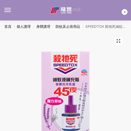
MENU
0
首頁
個人護理
身體護理
防蚊及止痕用品
SPEEDTOX 殺牠死滅蚊液補充裝45夜 – 薰衣草
/
/
/
/