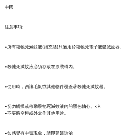
中國
注意事項:
•所有殺牠死滅蚊液(補充裝)只適用於殺牠死電子液體滅蚊器。
•殺牠死滅蚊液必須存放在原裝樽內。
•使用時，勿讓毛氈或其他物件覆蓋著殺牠死滅蚊器。
•切勿觸摸或移動殺牠死滅蚊液內的黑色軸心。<P.
•不要將空樽或外盒作其他用途。
•如感覺有中毒現象，請即延醫診治