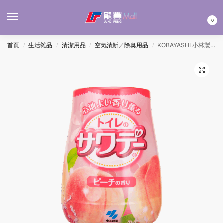
MENU
0
首頁
生活雜品
清潔用品
空氣清新／除臭用品
KOBAYASHI 小林製藥 SAWADAY廁所芳香座(桃) 140G
/
/
/
/