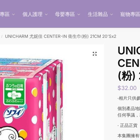
專區
個人護理
母嬰專區
生活雜品
寵物專
UNICHARM 尤妮佳 CENTER-IN 衛生巾(粉) 21CM 20’Sx2
/
UN
CEN
(粉)
$
32.00
‧相片只供
個別產品地
任何爭議，
‧ 正品正貨
本集團擁有