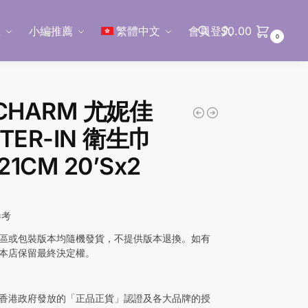
區
小編推薦
繁體中文
會員登入
$
0.00
0
搜尋
ICHARM 尤妮佳
TER-IN 衛生巾
 21CM 20’Sx2
參考
區或包裝版本均隨機發貨，不提供版本退換。如有
本店保留最終決定權。
香港政府發放的「正品正貨」認證及各大品牌的授