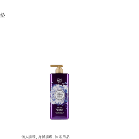
墊
個人護理
,
身體護理
,
沐浴用品