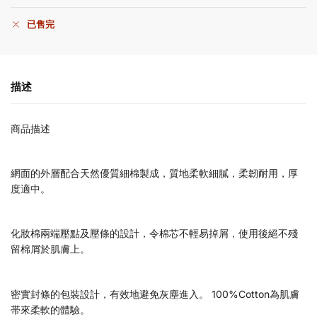
已售完
描述
商品描述
網面的外層配合天然優質細棉製成，質地柔軟細膩，柔韌耐用，厚
度適中。
化妝棉兩端壓點及壓條的設計，令棉芯不輕易掉屑，使用後絕不殘
留棉屑於肌膚上。
密實封條的包裝設計，有效地避免灰塵進入。 100%Cotton為肌膚
帯來柔軟的體驗。