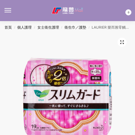
MENU
0
首頁
個人護理
女士衛生護理
衛生巾／護墊
LAURIER 樂而雅零觸感衛生巾 日用 25CM 19’S
/
/
/
/